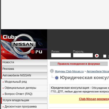
Логин:
Пароль:
Новости
Правила поведения в форумах
Реклама
Форумы Club-Nissan.ru
>
Автомобили Nissa
Автомобили NISSAN
Юридическая консу
Модельный ряд
Официальные дилеры
Юридическая консультация -
Обсуждение в
ГТО, ДТП, любые другие юридические вопросы
Вопрос-Ответ (FAQ)
Club-Nissan рекомен
Услуги владельцам
Дисконтная программа