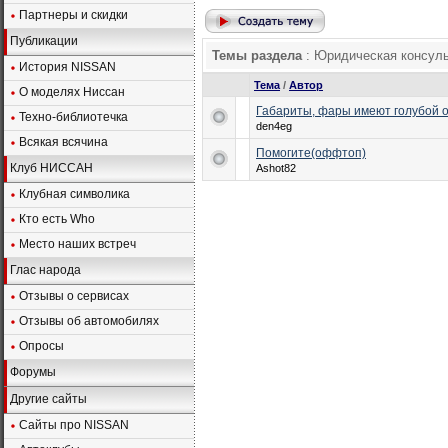
Партнеры и скидки
Публикации
Темы раздела
: Юридическая консул
История NISSAN
Тема
/
Автор
О моделях Ниссан
Габариты, фары имеют голубой от
Техно-библиотечка
den4eg
Всякая всячина
Помогите(оффтоп)
Клуб НИССАН
Ashot82
Клубная символика
Кто есть Who
Место наших встреч
Глас народа
Отзывы о сервисах
Отзывы об автомобилях
Опросы
Форумы
Другие сайты
Сайты про NISSAN