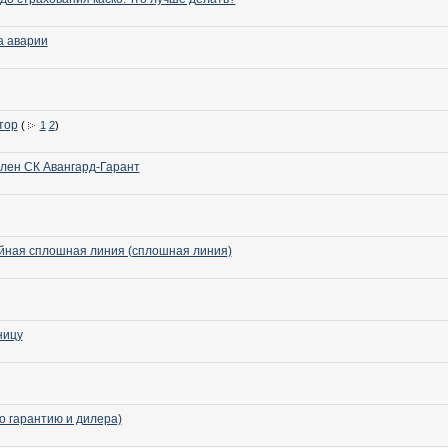
а аварии
тор
(
1
2
)
олен СК Авангард-Гарант
ойная сплошная линия (сплошная линия)
ницу
о гарантию и дилера)