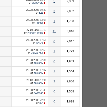
5
2,359
от
Лавруша
20.08.2006
19:32
3
2,052
от
К11
24.08.2006
13:08
1
1,708
от
Primar
27.08.2006
11:10
15
3,846
от
Herbert Wells
27.08.2006
17:51
0
2,047
от
ANDY
28.08.2006
12:50
1
1,723
от
Juliya-mur
28.08.2006
22:31
0
1,989
от
coluchiy
29.08.2006
17:07
1
1,544
от
coluchiy
29.08.2006
17:11
2
2,666
от
coluchiy
29.08.2006
21:49
0
1,508
от
qwqwqq
29.08.2006
22:35
0
1,638
от
nx*