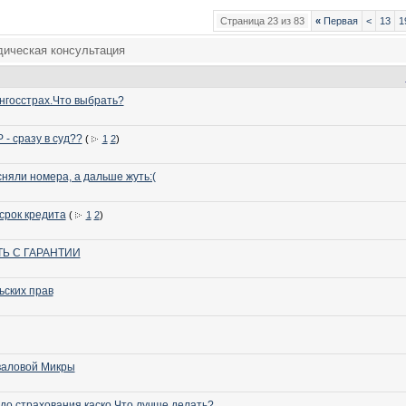
Страница 23 из 83
«
Первая
<
13
1
ическая консультация
нгосстрах.Что выбрать?
- сразу в суд??
(
1
2
)
няли номера, а дальше жуть:(
срок кредита
(
1
2
)
ТЬ С ГАРАНТИИ
ьских прав
валовой Микры
 до страхования каско.Что лучше делать?