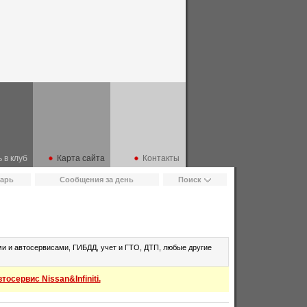
 в клуб
Карта сайта
Контакты
арь
Сообщения за день
Поиск
и и автосервисами, ГИБДД, учет и ГТО, ДТП, любые другие
осервис Nissan&Infiniti.