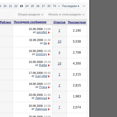
9
20
21
22
23
24
25
26
27
33
73
>
Последняя
»
Опции раздела
Искать в этом разделе
Последнее сообщение
Рейтинг
Ответов
Просмотров
15.08.2006
13:06
2
2,190
от
werefish
16.08.2006
11:32
10
5,538
от
big
16.08.2006
16:25
4
2,708
от
GreGory
16.08.2006
19:23
16
4,350
от
Rubbe
17.08.2006
09:42
1
2,215
от
GarryMal
18.08.2006
14:07
2
2,815
от
Птаха
20.08.2006
12:42
1
1,983
от
Лавруша
20.08.2006
12:56
7
2,074
от
Лавруша
20.08.2006
13:04