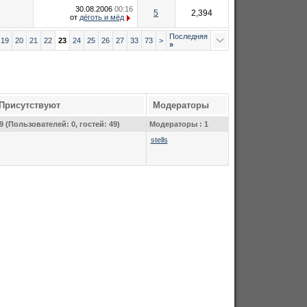
30.08.2006
00:16
5
2,394
от
дёготь и мёд
Последняя
19
20
21
22
23
24
25
26
27
33
73
>
»
Присутствуют
Модераторы
9 (Пользователей: 0, гостей: 49)
Модераторы : 1
stells