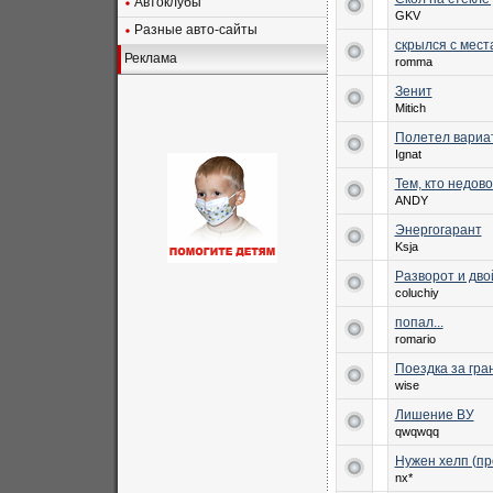
Автоклубы
GKV
Разные авто-сайты
скрылся с мест
Реклама
romma
Зенит
Mitich
Полетел вариа
Ignat
Тем, кто недов
ANDY
Энергогарант
Ksja
Разворот и дв
coluchiy
попал...
romario
Поездка за гра
wise
Лишение ВУ
qwqwqq
Нужен хелп (пр
nx*