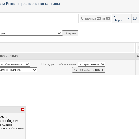
том.Вышел срок поставки машины.
«
Страница 23 из 83
<
13
Первая
60 из 1649
4
Порядок отображения
темы
а сообщения
ь файлы
ать сообщения