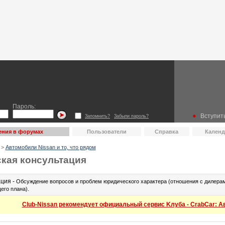
Пароль:
Вступить
Запомнить?
Забыли пароль?
ения в форумах
Пользователи
Справка
Календ
>
Автомобили Nissan и то, что рядом
кая консультация
ция -
Обсуждение вопросов и проблем юридического характера (отношения с дилерам
его плана).
Club-Nissan рекомендует официальный сервис Kлуба - CrabCar: Авт