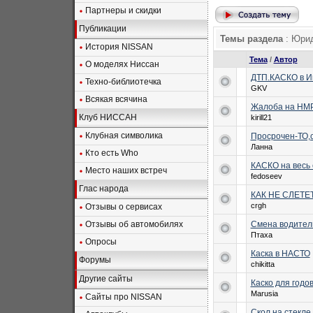
Партнеры и скидки
Публикации
Темы раздела
: Юрид
История NISSAN
Тема
/
Автор
О моделях Ниссан
ДТП.КАСКО в И
Техно-библиотечка
GKV
Всякая всячина
Жалоба на НМР 
Клуб НИССАН
kirill21
Клубная символика
Просрочен-ТО,с
Ланна
Кто есть Who
КАСКО на весь 
Место наших встреч
fedoseev
Глас народа
КАК НЕ СЛЕТЕ
crgh
Отзывы о сервисах
Отзывы об автомобилях
Смена водител
Птаха
Опросы
Каска в НАСТО
Форумы
chikitta
Другие сайты
Каско для годо
Marusia
Сайты про NISSAN
Скол на стекле